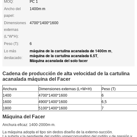
MOQ:
PC 1
Ancho del
1400m m
papel:
Dimensiones
4700*1400*1600
externas
(L*W*H):
Peso (T):
6
máquina de la cartulina acanalada de 1400m m
Lo más
,
máquina de la cartulina acanalada 6.5T
,
destacado:
Máquina acanalada del solo facer
Cadena de producción de alta velocidad de la cartulina
acanalada máquina del Facer
Anchura
Dimensiones externas (L×W×H)
Peso (T)
1400
4700*1400*1600
6
1600
4900*1400*1600
6,5
1800
5100*1400*1600
7
Máquina del Facer
Anchura eficaz: 1400-2000m m.
La máquina adopta el tipo sin dedos diseño de la externo-succión.
La subida y la pendiente del rodillo uppercorrugating del rodillo y de presión y