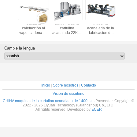
na de
Cueza la
Máquina de la
máquina
El contro
ón de la
calefacción al
cartulina
acanalada de la
tempera
ulina
vapor cadena de
acanalada 22KW,
fabricación de
acanal
da de 5
producción de la
máquina de
cajas del cartón
máquina 
pas
cartulina
fabricación
de 1400m m,
cartul
acanalada de 2
adhesiva del solo
soporte de rollo
Cambie la lengua
capas anchura de
barril SUS304
de molino
2800m m
hidráulico
Inicio
|
Sobre nosotros
|
Contacto
Visión de escritorio
CHINA máquina de la cartulina acanalada de 1400m m
Proveedor. Copyright ©
2022 - 2025 Liyuan Technology (Guangzhou) Co., LTD.
All rights reserved. Developed by
ECER