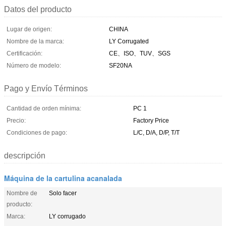
Datos del producto
Lugar de origen:
CHINA
Nombre de la marca:
LY Corrugated
Certificación:
CE、ISO、TUV、SGS
Número de modelo:
SF20NA
Pago y Envío Términos
Cantidad de orden mínima:
PC 1
Precio:
Factory Price
Condiciones de pago:
L/C, D/A, D/P, T/T
descripción
Máquina de la cartulina acanalada
Nombre de
Solo facer
producto:
Marca:
LY corrugado