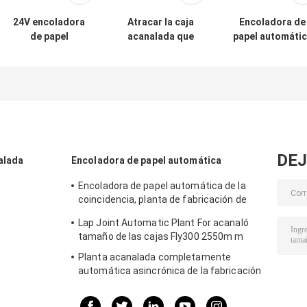
24V encoladora
Atracar la caja
Encoladora de
de papel
acanalada que
papel automáti
automática,
fabrica la planta
del control de
cartón yeso 20A
automática para
motor servo pa
que hace la
la impresora de
la cadena de
máquina
Flexo
producción del
tablero de yes
DEJ
alada
Encoladora de papel automática
Encoladora de papel automática de la
coincidencia, planta de fabricación de
cartón corrugado automática del ISO
Lap Joint Automatic Plant For acanaló
tamaño de las cajas Fly300 2550m m
Planta acanalada completamente
automática asincrónica de la fabricación
de cajas 5 capas