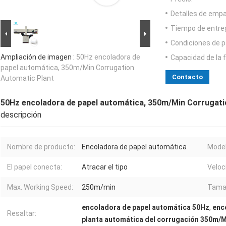
Detalles de emp
Tiempo de entre
Condiciones de p
Ampliación de imagen :
50Hz encoladora de
Capacidad de la 
papel automática, 350m/Min Corrugation
Contacto
Automatic Plant
50Hz encoladora de papel automática, 350m/Min Corrugati
descripción
Nombre de producto:
Encoladora de papel automática
Model
El papel conecta:
Atracar el tipo
Veloc
Max. Working Speed:
250m/min
Tamañ
encoladora de papel automática 50Hz
,
enc
Resaltar:
planta automática del corrugación 350m/M