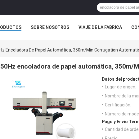
RODUCTOS
SOBRE NOSOTROS
VIAJE DE LA FÁBRICA
CO
CASOS
REALIDAD VIRTUAL
Hz Encoladora De Papel Automática, 350m/Min Corrugation Automatic
50Hz encoladora de papel automática, 350m/M
Datos del produc
Lugar de origen:
Nombre de la ma
Certificación:
Número de model
Pago y Envío Térm
Cantidad de orde
Precio: