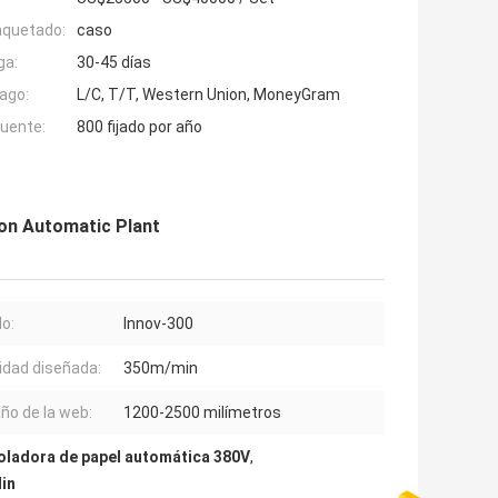
aquetado:
caso
ga:
30-45 días
ago:
L/C, T/T, Western Union, MoneyGram
fuente:
800 fijado por año
on Automatic Plant
o:
Innov-300
idad diseñada:
350m/min
o de la web:
1200-2500 milímetros
oladora de papel automática 380V
,
in