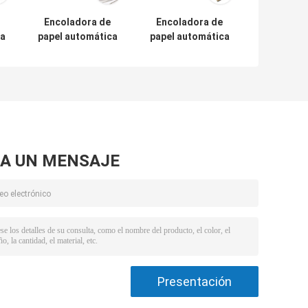
Encoladora de
Encoladora de
ca
papel automática
papel automática
del capítulo de
de Hongmeng
ra
acero de carbono
450, máquina
anchura
acanalada del
300m/min del
cartón de 2800m
o
papel de 1800
m
milímetros
A UN MENSAJE