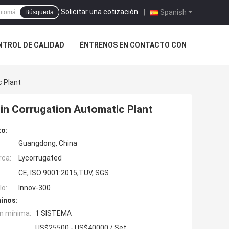
Solicitar una cotización
|
Spanish
Búsqueda
NTROL DE CALIDAD
ÉNTRENOS EN CONTACTO CON
 Plant
in Corrugation Automatic Plant
to:
Guangdong, China
rca:
Lycorrugated
CE, ISO 9001:2015,TUV, SGS
o:
Innov-300
inos:
n mínima:
1 SISTEMA
US$25500 - US$40000 / Set